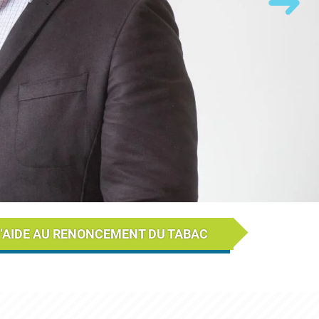
umb) - FR
D’AIDE AU RENONCEMENT DU TABAC