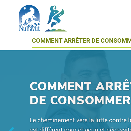
ALLER AU CONTENU PRINCIPAL
Rechercher
The Government of Nunavut
Nunavut Quits
Main Navigation
COMMENT ARRÊTER DE CONSOM
COMMENT ARRÊ
DE CONSOMMER
Le cheminement vers la lutte contre 
est différent pour chacun et nécessit