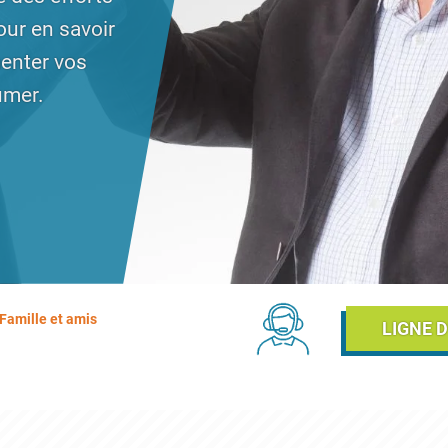
our en savoir
menter vos
umer.
2021 - 17:04
Chat Links (Breadcr
Famille et amis
LIGNE 