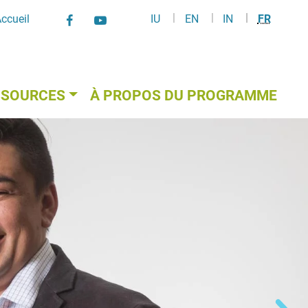
ch Toggle - FR
Facebook
YouTube
ccueil
IU
EN
IN
FR
Rechercher
Fermer
Social Links
SSOURCES
À PROPOS DU PROGRAMME