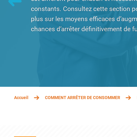
constants. Consultez cette section p
plus sur les moyens efficaces d’aug
chances d’arrêter définitivement de f
Mercredi 2 juin 2021 - 17:03
Mercredi 2 juin 
FIL D'ARIANE
Accueil
COMMENT ARRÊTER DE CONSOMMER