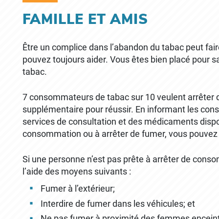
FAMILLE ET AMIS
June 2nd, 2021
June 2nd, 2021
FAMILLE ET AMIS
Être un complice dans l’abandon du tabac peut fair
pouvez toujours aider. Vous êtes bien placé pour 
tabac.
7 consommateurs de tabac sur 10 veulent arrêter 
supplémentaire pour réussir. En informant les co
services de consultation et des médicaments dispon
consommation ou à arrêter de fumer, vous pouvez l
Si une personne n’est pas prête à arrêter de cons
l’aide des moyens suivants :
Fumer à l’extérieur;
Interdire de fumer dans les véhicules; et
Ne pas fumer à proximité des femmes enceint