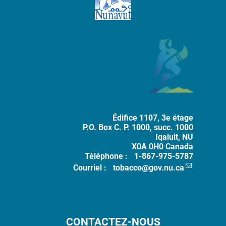
Adresse Postale
The Government of Nunavut
Le tabac 
Édifice 1107, 3e étage
P.O. Box
C. P. 1000, succ. 1000
Iqaluit
,
NU
X0A 0H0
Canada
Téléphone :
1-867-975-5787
Courriel :
tobacco@gov.nu.ca
Footer Menu
CONTACTEZ-NOUS